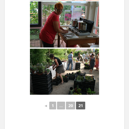
◄
1
...
20
21