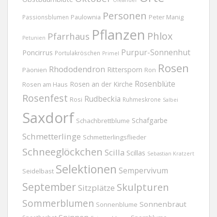
Oleander
Personen
Passionsblumen
Paulownia
Peter Manig
Pflanzen
Phlox
Pfarrhaus
Petunien
Purpur-Sonnenhut
Poncirrus
Portulakröschen
Primel
Rosen
Rhododendron
Rittersporn
Päonien
Ron
Rosenblüte
Rosen an der Kirche
Rosen am Haus
Rosenfest
Rudbeckia
Rosi
Ruhmeskrone
Salbei
Saxdorf
Schafgarbe
Schachbrettblume
Schmetterlinge
Schmetterlingsflieder
Schneeglöckchen
Scilla
Scillas
Sebastian Kratzert
Selektionen
Sempervivum
Seidelbast
September
Skulpturen
Sitzplätze
Sommerblumen
Sonnenbraut
Sonnenblume