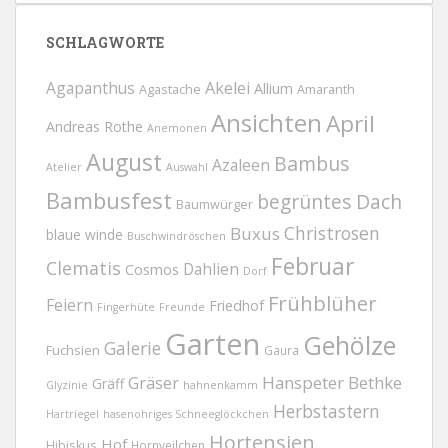
SCHLAGWORTE
Agapanthus
Akelei
Allium
Agastache
Amaranth
Ansichten
April
Andreas Rothe
Anemonen
August
Bambus
Azaleen
Atelier
Auswahl
Bambusfest
begrüntes Dach
Baumwürger
Christrosen
Buxus
blaue winde
Buschwindröschen
Februar
Clematis
Dahlien
Cosmos
Dorf
Frühblüher
Feiern
Friedhof
Fingerhüte
Freunde
Garten
Gehölze
Galerie
Fuchsien
Gaura
Gräser
Hanspeter Bethke
Gräff
Glyzinie
hahnenkamm
Herbstastern
Hartriegel
hasenohriges Schneeglöckchen
Hortensien
Hof
Hibiskus
Hornveilchen