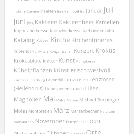
Juli
Januar
Insekten
Indianerbanane
Insektenhotel
Iris
Juni
Kakteen
Kakteenbeet
Kamelien
Jörg
Kappuzinerkresse
Kapuzinerkresse
Karl-Heiner Zahn
Kirche
Katalog
KirchenInneres
Katzen
Krokus
Konzert
Knöterich
Kolkwitzie
Kongolieschen
Kunst
Krokusblüte
Kräuter
Königskerze
Kübelpflanzen
künstlerisch wertvoll
Lenzrosen
Lenzrosen
Lavendel
Kürbis
Laubfärbung
(Helleborus)
Lilien
Liebesperlenstrauch
Mai
Magnolien
Michael Berninger
Malve
Malven
März
Mohn
Märzenbecher
Montbretien
Narzissen
November
Obst
Nutzpflanzen
Nashi-Birnen
Orte
Oktober
Obstbaumblüte