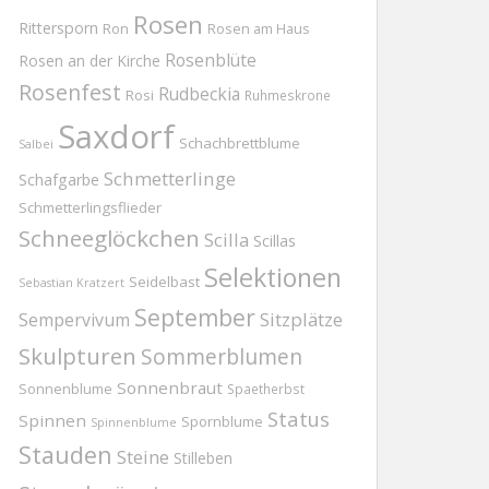
Rosen
Rittersporn
Ron
Rosen am Haus
Rosenblüte
Rosen an der Kirche
Rosenfest
Rudbeckia
Rosi
Ruhmeskrone
Saxdorf
Schachbrettblume
Salbei
Schmetterlinge
Schafgarbe
Schmetterlingsflieder
Schneeglöckchen
Scilla
Scillas
Selektionen
Seidelbast
Sebastian Kratzert
September
Sitzplätze
Sempervivum
Skulpturen
Sommerblumen
Sonnenbraut
Sonnenblume
Spaetherbst
Status
Spinnen
Spornblume
Spinnenblume
Stauden
Steine
Stilleben