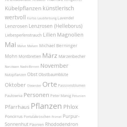
Kübelpflanzen
künstlerisch
wertvoll
Lavendel
Kürbis
Laubfärbung
Lenzrosen (Helleborus)
Lenzrosen
Magnolien
Lilien
Liebesperlenstrauch
Mai
Michael Berninger
Malve
Malven
März
Mohn
Märzenbecher
Montbretien
November
Narzissen
Nashi-Birnen
Obst
Obstbaumblüte
Nutzpflanzen
Orte
Oktober
Passionsblumen
Oleander
Personen
Paulownia
Peter Manig
Petunien
Pflanzen
Phlox
Pfarrhaus
Purpur-
Poncirrus
Portulakröschen
Primel
Rhododendron
Sonnenhut
Päonien