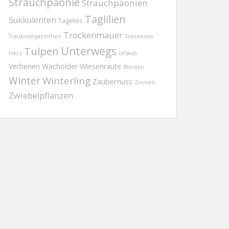
Strauchpäonie
Strauchpäonien
Taglilien
Sukkulenten
Tagetes
Trockenmauer
Traubenhyazinthen
Tränendes
Tulpen
Unterwegs
Herz
Urlaub
Verbenen
Wacholder
Wiesenraute
Winden
Winter
Winterling
Zaubernuss
Zinnien
Zwiebelpflanzen