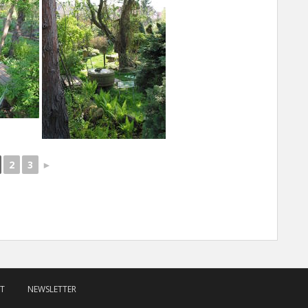
2
3
►
T
NEWSLETTER