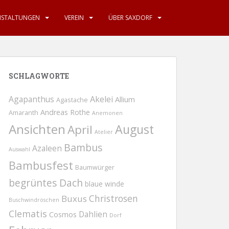
NSTALTUNGEN
VEREIN
ÜBER SAXDORF
SCHLAGWORTE
Agapanthus
Akelei
Allium
Agastache
Andreas Rothe
Amaranth
Anemonen
Ansichten
August
April
Atelier
Bambus
Azaleen
Auswahl
Bambusfest
Baumwürger
begrüntes Dach
blaue winde
Christrosen
Buxus
Buschwindröschen
Clematis
Dahlien
Cosmos
Dorf