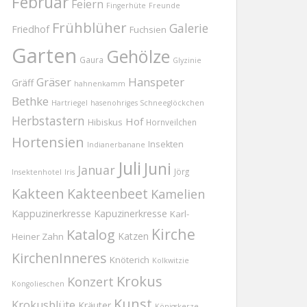
Februar
Feiern
Fingerhüte
Freunde
Frühblüher
Galerie
Friedhof
Fuchsien
Garten
Gehölze
Gaura
Glyzinie
Gräser
Hanspeter
Gräff
hahnenkamm
Bethke
Hartriegel
hasenohriges Schneeglöckchen
Herbstastern
Hof
Hibiskus
Hornveilchen
Hortensien
Insekten
Indianerbanane
Juli
Juni
Januar
Jörg
Insektenhotel
Iris
Kakteen
Kakteenbeet
Kamelien
Kappuzinerkresse
Kapuzinerkresse
Karl-
Kirche
Katalog
Katzen
Heiner Zahn
KirchenInneres
Knöterich
Kolkwitzie
Krokus
Konzert
Kongolieschen
Kunst
Krokusblüte
Kräuter
Königskerze