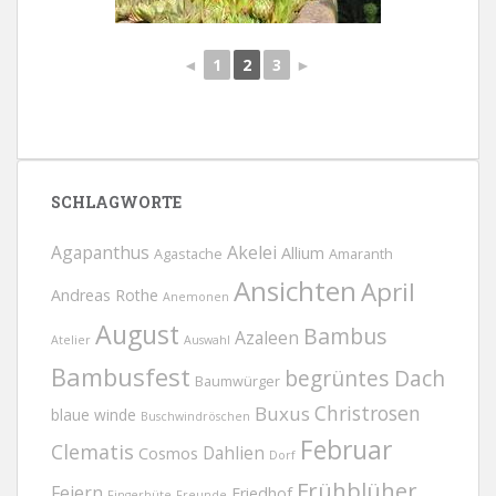
◄
1
2
3
►
SCHLAGWORTE
Agapanthus
Akelei
Allium
Agastache
Amaranth
Ansichten
April
Andreas Rothe
Anemonen
August
Bambus
Azaleen
Atelier
Auswahl
Bambusfest
begrüntes Dach
Baumwürger
Christrosen
Buxus
blaue winde
Buschwindröschen
Februar
Clematis
Dahlien
Cosmos
Dorf
Frühblüher
Feiern
Friedhof
Fingerhüte
Freunde