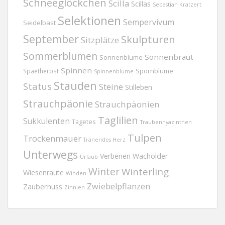
Schneeglöckchen
Scilla
Scillas
Sebastian Kratzert
Selektionen
Sempervivum
Seidelbast
September
Skulpturen
Sitzplätze
Sommerblumen
Sonnenbraut
Sonnenblume
Spinnen
Spornblume
Spaetherbst
Spinnenblume
Stauden
Status
Steine
Stilleben
Strauchpäonie
Strauchpäonien
Taglilien
Sukkulenten
Tagetes
Traubenhyazinthen
Tulpen
Trockenmauer
Tränendes Herz
Unterwegs
Verbenen
Wacholder
Urlaub
Winter
Winterling
Wiesenraute
Winden
Zwiebelpflanzen
Zaubernuss
Zinnien