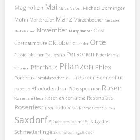
Mai
Magnolien
Michael Berninger
Malve
Malven
März
Mohn
Märzenbecher
Montbretien
Narzissen
November
Obst
Nutzpflanzen
Nashi-Birnen
Orte
Oktober
Obstbaumblüte
Oleander
Personen
Passionsblumen
Paulownia
Peter Manig
Pflanzen
Phlox
Pfarrhaus
Petunien
Purpur-Sonnenhut
Poncirrus
Portulakröschen
Primel
Rosen
Rhododendron
Rittersporn
Päonien
Ron
Rosenblüte
Rosen an der Kirche
Rosen am Haus
Rosenfest
Rudbeckia
Rosi
Ruhmeskrone
Salbei
Saxdorf
Schafgarbe
Schachbrettblume
Schmetterlinge
Schmetterlingsflieder