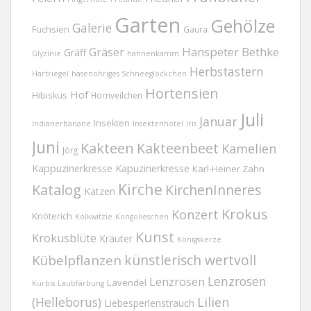
Garten
Gehölze
Galerie
Fuchsien
Gaura
Gräser
Hanspeter Bethke
Gräff
Glyzinie
hahnenkamm
Herbstastern
Hartriegel
hasenohriges Schneeglöckchen
Hortensien
Hof
Hibiskus
Hornveilchen
Juli
Januar
Insekten
Indianerbanane
Insektenhotel
Iris
Juni
Kakteen
Kakteenbeet
Kamelien
Jörg
Kappuzinerkresse
Kapuzinerkresse
Karl-Heiner Zahn
Kirche
Katalog
KirchenInneres
Katzen
Krokus
Konzert
Knöterich
Kolkwitzie
Kongolieschen
Kunst
Krokusblüte
Kräuter
Königskerze
Kübelpflanzen
künstlerisch wertvoll
Lenzrosen
Lenzrosen
Lavendel
Kürbis
Laubfärbung
(Helleborus)
Lilien
Liebesperlenstrauch