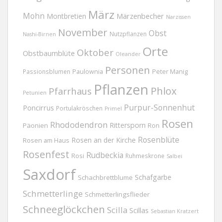
März
Mohn
Märzenbecher
Montbretien
Narzissen
November
Obst
Nutzpflanzen
Nashi-Birnen
Orte
Oktober
Obstbaumblüte
Oleander
Personen
Passionsblumen
Paulownia
Peter Manig
Pflanzen
Phlox
Pfarrhaus
Petunien
Purpur-Sonnenhut
Poncirrus
Portulakröschen
Primel
Rosen
Rhododendron
Rittersporn
Päonien
Ron
Rosenblüte
Rosen an der Kirche
Rosen am Haus
Rosenfest
Rudbeckia
Rosi
Ruhmeskrone
Salbei
Saxdorf
Schafgarbe
Schachbrettblume
Schmetterlinge
Schmetterlingsflieder
Schneeglöckchen
Scilla
Scillas
Sebastian Kratzert