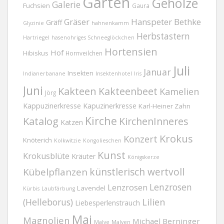
Garten
Gehölze
Galerie
Fuchsien
Gaura
Gräser
Hanspeter Bethke
Gräff
Glyzinie
hahnenkamm
Herbstastern
Hartriegel
hasenohriges Schneeglöckchen
Hortensien
Hof
Hibiskus
Hornveilchen
Juli
Januar
Insekten
Indianerbanane
Insektenhotel
Iris
Juni
Kakteen
Kakteenbeet
Kamelien
Jörg
Kappuzinerkresse
Kapuzinerkresse
Karl-Heiner Zahn
Kirche
Katalog
KirchenInneres
Katzen
Krokus
Konzert
Knöterich
Kolkwitzie
Kongolieschen
Kunst
Krokusblüte
Kräuter
Königskerze
Kübelpflanzen
künstlerisch wertvoll
Lenzrosen
Lenzrosen
Lavendel
Kürbis
Laubfärbung
(Helleborus)
Lilien
Liebesperlenstrauch
Mai
Magnolien
Michael Berninger
Malve
Malven