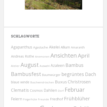
SCHLAGWORTE
Agapanthus
Akelei
Allium
Agastache
Amaranth
Ansichten
April
Andreas Rothe
Anemonen
August
Bambus
Azaleen
Atelier
Auswahl
Bambusfest
begrüntes Dach
Baumwürger
Christrosen
Buxus
blaue winde
Buschwindröschen
Februar
Clematis
Dahlien
Cosmos
Dorf
Frühblüher
Feiern
Friedhof
Fingerhüte
Freunde