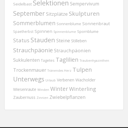
Selektionen
Sempervivum
Seidelbast
September
Skulpturen
Sitzplätze
Sommerblumen
Sonnenbraut
Sonnenblume
Spinnen
Spornblume
Spaetherbst
Spinnenblume
Stauden
Status
Steine
Stilleben
Strauchpäonie
Strauchpäonien
Taglilien
Sukkulenten
Tagetes
Traubenhyazinthen
Tulpen
Trockenmauer
Tränendes Herz
Unterwegs
Verbenen
Wacholder
Urlaub
Winter
Winterling
Wiesenraute
Winden
Zwiebelpflanzen
Zaubernuss
Zinnien