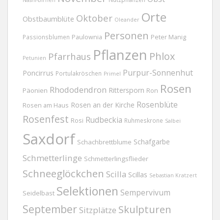
Nashi-Birnen
Orte
Oktober
Obstbaumblüte
Oleander
Personen
Passionsblumen
Paulownia
Peter Manig
Pflanzen
Phlox
Pfarrhaus
Petunien
Purpur-Sonnenhut
Poncirrus
Portulakröschen
Primel
Rosen
Rhododendron
Rittersporn
Päonien
Ron
Rosenblüte
Rosen an der Kirche
Rosen am Haus
Rosenfest
Rudbeckia
Rosi
Ruhmeskrone
Salbei
Saxdorf
Schafgarbe
Schachbrettblume
Schmetterlinge
Schmetterlingsflieder
Schneeglöckchen
Scilla
Scillas
Sebastian Kratzert
Selektionen
Sempervivum
Seidelbast
September
Skulpturen
Sitzplätze