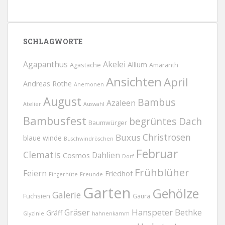
SCHLAGWORTE
Agapanthus
Akelei
Allium
Agastache
Amaranth
Ansichten
April
Andreas Rothe
Anemonen
August
Bambus
Azaleen
Atelier
Auswahl
Bambusfest
begrüntes Dach
Baumwürger
Christrosen
Buxus
blaue winde
Buschwindröschen
Februar
Clematis
Dahlien
Cosmos
Dorf
Frühblüher
Feiern
Friedhof
Fingerhüte
Freunde
Garten
Gehölze
Galerie
Fuchsien
Gaura
Gräser
Hanspeter Bethke
Gräff
Glyzinie
hahnenkamm