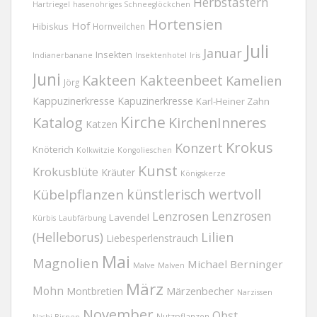
Herbstastern
Hartriegel
hasenohriges Schneeglöckchen
Hortensien
Hof
Hibiskus
Hornveilchen
Juli
Januar
Insekten
Indianerbanane
Insektenhotel
Iris
Juni
Kakteen
Kakteenbeet
Kamelien
Jörg
Kappuzinerkresse
Kapuzinerkresse
Karl-Heiner Zahn
Kirche
Katalog
KirchenInneres
Katzen
Krokus
Konzert
Knöterich
Kolkwitzie
Kongolieschen
Kunst
Krokusblüte
Kräuter
Königskerze
Kübelpflanzen
künstlerisch wertvoll
Lenzrosen
Lenzrosen
Lavendel
Kürbis
Laubfärbung
(Helleborus)
Lilien
Liebesperlenstrauch
Mai
Magnolien
Michael Berninger
Malve
Malven
März
Mohn
Märzenbecher
Montbretien
Narzissen
November
Obst
Nutzpflanzen