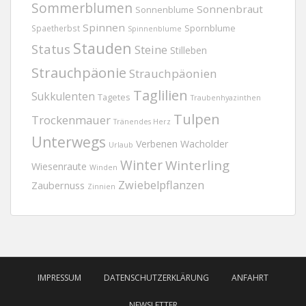
Sommerblumen
Sonnenbraut
Sonnenblume
Spinnen
Spornblume
Spaetherbst
Spinnenblume
Stauden
Status
Steine
Stilleben
Strauchpäonie
Strauchpäonien
Taglilien
Sukkulenten
Tagetes
Traubenhyazinthen
Tulpen
Trockenmauer
Tränendes Herz
Unterwegs
Verbenen
Wacholder
Urlaub
Winter
Winterling
Wiesenraute
Winden
Zwiebelpflanzen
Zaubernuss
Zinnien
IMPRESSUM
DATENSCHUTZERKLÄRUNG
ANFAHRT
NEWSLETTER