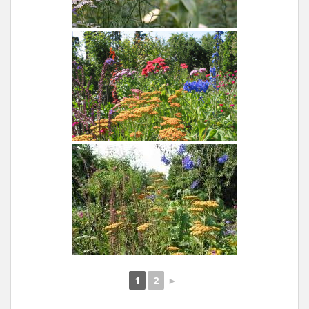
1
2
►