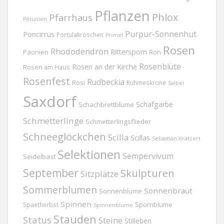
Pflanzen
Phlox
Pfarrhaus
Petunien
Purpur-Sonnenhut
Poncirrus
Portulakröschen
Primel
Rosen
Rhododendron
Rittersporn
Päonien
Ron
Rosenblüte
Rosen an der Kirche
Rosen am Haus
Rosenfest
Rudbeckia
Rosi
Ruhmeskrone
Salbei
Saxdorf
Schafgarbe
Schachbrettblume
Schmetterlinge
Schmetterlingsflieder
Schneeglöckchen
Scilla
Scillas
Sebastian Kratzert
Selektionen
Sempervivum
Seidelbast
September
Skulpturen
Sitzplätze
Sommerblumen
Sonnenbraut
Sonnenblume
Spinnen
Spornblume
Spaetherbst
Spinnenblume
Stauden
Status
Steine
Stilleben