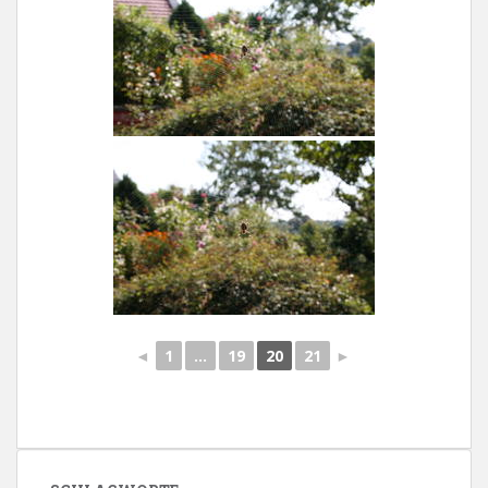
◄
1
...
19
20
21
►