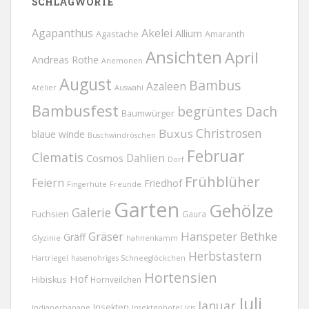
SCHLAGWORTE
Agapanthus
Akelei
Allium
Agastache
Amaranth
Ansichten
April
Andreas Rothe
Anemonen
August
Bambus
Azaleen
Atelier
Auswahl
Bambusfest
begrüntes Dach
Baumwürger
Christrosen
Buxus
blaue winde
Buschwindröschen
Februar
Clematis
Dahlien
Cosmos
Dorf
Frühblüher
Feiern
Friedhof
Fingerhüte
Freunde
Garten
Gehölze
Galerie
Fuchsien
Gaura
Gräser
Hanspeter Bethke
Gräff
Glyzinie
hahnenkamm
Herbstastern
Hartriegel
hasenohriges Schneeglöckchen
Hortensien
Hof
Hibiskus
Hornveilchen
Juli
Januar
Insekten
Indianerbanane
Insektenhotel
Iris