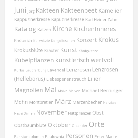
Juni
Kakteen
Kakteenbeet
Kamelien
Jörg
Kappuzinerkresse
Kapuzinerkresse
Karl-Heiner Zahn
Kirche
Katalog
KirchenInneres
Katzen
Krokus
Konzert
Knöterich
Kolkwitzie
Kongolieschen
Kunst
Krokusblüte
Kräuter
Königskerze
Kübelpflanzen
künstlerisch wertvoll
Lenzrosen
Lenzrosen
Lavendel
Kürbis
Laubfärbung
(Helleborus)
Lilien
Liebesperlenstrauch
Mai
Magnolien
Michael Berninger
Malve
Malven
März
Mohn
Märzenbecher
Montbretien
Narzissen
November
Obst
Nutzpflanzen
Nashi-Birnen
Orte
Oktober
Obstbaumblüte
Oleander
Personen
Passionsblumen
Paulownia
Peter Manig