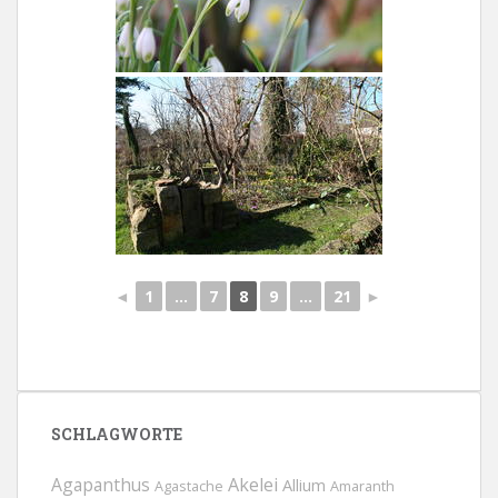
◄
1
...
7
8
9
...
21
►
SCHLAGWORTE
Agapanthus
Akelei
Allium
Agastache
Amaranth