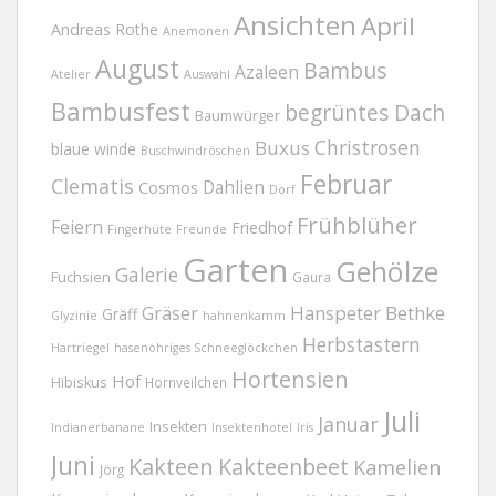
Ansichten
April
Andreas Rothe
Anemonen
August
Bambus
Azaleen
Atelier
Auswahl
Bambusfest
begrüntes Dach
Baumwürger
Christrosen
Buxus
blaue winde
Buschwindröschen
Februar
Clematis
Dahlien
Cosmos
Dorf
Frühblüher
Feiern
Friedhof
Fingerhüte
Freunde
Garten
Gehölze
Galerie
Fuchsien
Gaura
Gräser
Hanspeter Bethke
Gräff
Glyzinie
hahnenkamm
Herbstastern
Hartriegel
hasenohriges Schneeglöckchen
Hortensien
Hof
Hibiskus
Hornveilchen
Juli
Januar
Insekten
Indianerbanane
Insektenhotel
Iris
Juni
Kakteen
Kakteenbeet
Kamelien
Jörg