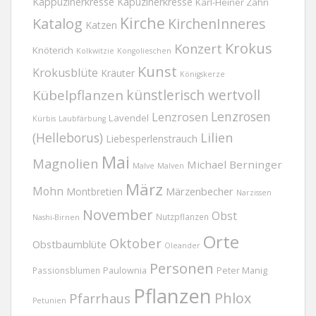
Kappuzinerkresse
Kapuzinerkresse
Karl-Heiner Zahn
Kirche
Katalog
KirchenInneres
Katzen
Krokus
Konzert
Knöterich
Kolkwitzie
Kongolieschen
Kunst
Krokusblüte
Kräuter
Königskerze
Kübelpflanzen
künstlerisch wertvoll
Lenzrosen
Lenzrosen
Lavendel
Kürbis
Laubfärbung
(Helleborus)
Lilien
Liebesperlenstrauch
Mai
Magnolien
Michael Berninger
Malve
Malven
März
Mohn
Märzenbecher
Montbretien
Narzissen
November
Obst
Nutzpflanzen
Nashi-Birnen
Orte
Oktober
Obstbaumblüte
Oleander
Personen
Passionsblumen
Paulownia
Peter Manig
Pflanzen
Phlox
Pfarrhaus
Petunien