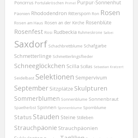
Purpur-Sonnenhut
Poncirrus
Portulakröschen
Primel
Rosen
Rhododendron
Rittersporn
Päonien
Ron
Rosenblüte
Rosen an der Kirche
Rosen am Haus
Rosenfest
Rudbeckia
Rosi
Ruhmeskrone
Salbei
Saxdorf
Schafgarbe
Schachbrettblume
Schmetterlinge
Schmetterlingsflieder
Schneeglöckchen
Scilla
Scillas
Sebastian Kratzert
Selektionen
Sempervivum
Seidelbast
September
Skulpturen
Sitzplätze
Sommerblumen
Sonnenbraut
Sonnenblume
Spinnen
Spornblume
Spaetherbst
Spinnenblume
Stauden
Status
Steine
Stilleben
Strauchpäonie
Strauchpäonien
Taglilien