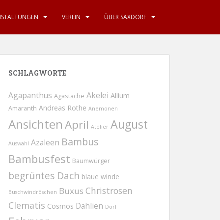
NSTALTUNGEN
VEREIN
ÜBER SAXDORF
SCHLAGWORTE
Agapanthus
Akelei
Allium
Agastache
Andreas Rothe
Amaranth
Anemonen
Ansichten
August
April
Atelier
Bambus
Azaleen
Auswahl
Bambusfest
Baumwürger
begrüntes Dach
blaue winde
Christrosen
Buxus
Buschwindröschen
Clematis
Dahlien
Cosmos
Dorf