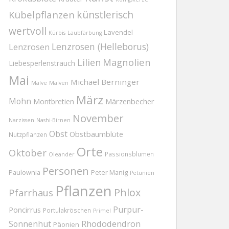
Kübelpflanzen
künstlerisch
wertvoll
Lavendel
Kürbis
Laubfärbung
Lenzrosen (Helleborus)
Lenzrosen
Magnolien
Lilien
Liebesperlenstrauch
Mai
Michael Berninger
Malve
Malven
März
Mohn
Märzenbecher
Montbretien
November
Narzissen
Nashi-Birnen
Obst
Obstbaumblüte
Nutzpflanzen
Orte
Oktober
Passionsblumen
Oleander
Personen
Paulownia
Peter Manig
Petunien
Pflanzen
Phlox
Pfarrhaus
Purpur-
Poncirrus
Portulakröschen
Primel
Rhododendron
Sonnenhut
Päonien