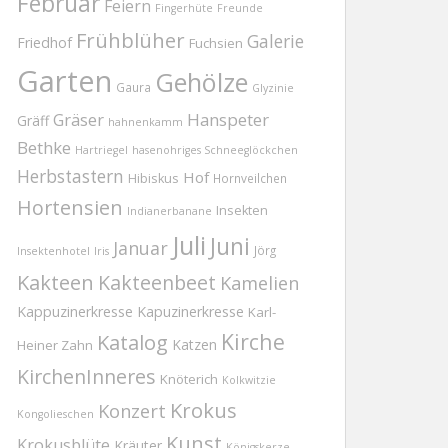
Februar
Feiern
Fingerhüte
Freunde
Frühblüher
Galerie
Friedhof
Fuchsien
Garten
Gehölze
Gaura
Glyzinie
Gräser
Hanspeter
Gräff
hahnenkamm
Bethke
Hartriegel
hasenohriges Schneeglöckchen
Herbstastern
Hof
Hibiskus
Hornveilchen
Hortensien
Insekten
Indianerbanane
Juli
Juni
Januar
Jörg
Insektenhotel
Iris
Kakteen
Kakteenbeet
Kamelien
Kappuzinerkresse
Kapuzinerkresse
Karl-
Kirche
Katalog
Katzen
Heiner Zahn
KirchenInneres
Knöterich
Kolkwitzie
Krokus
Konzert
Kongolieschen
Kunst
Krokusblüte
Kräuter
Königskerze