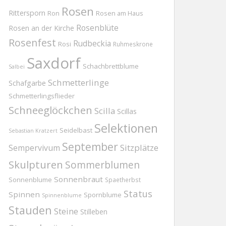
Rosen
Rittersporn
Ron
Rosen am Haus
Rosenblüte
Rosen an der Kirche
Rosenfest
Rudbeckia
Rosi
Ruhmeskrone
Saxdorf
Schachbrettblume
Salbei
Schmetterlinge
Schafgarbe
Schmetterlingsflieder
Schneeglöckchen
Scilla
Scillas
Selektionen
Seidelbast
Sebastian Kratzert
September
Sitzplätze
Sempervivum
Skulpturen
Sommerblumen
Sonnenbraut
Sonnenblume
Spaetherbst
Status
Spinnen
Spornblume
Spinnenblume
Stauden
Steine
Stilleben