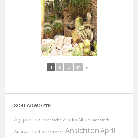
1
2
...
21
►
SCHLAGWORTE
Agapanthus
Akelei
Allium
Agastache
Amaranth
Ansichten
April
Andreas Rothe
Anemonen