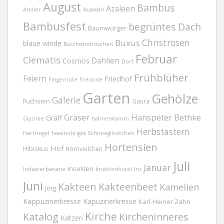
August
Bambus
Azaleen
Atelier
Auswahl
Bambusfest
begrüntes Dach
Baumwürger
Christrosen
Buxus
blaue winde
Buschwindröschen
Februar
Clematis
Dahlien
Cosmos
Dorf
Frühblüher
Feiern
Friedhof
Fingerhüte
Freunde
Garten
Gehölze
Galerie
Fuchsien
Gaura
Gräser
Hanspeter Bethke
Gräff
Glyzinie
hahnenkamm
Herbstastern
Hartriegel
hasenohriges Schneeglöckchen
Hortensien
Hof
Hibiskus
Hornveilchen
Juli
Januar
Insekten
Indianerbanane
Insektenhotel
Iris
Juni
Kakteen
Kakteenbeet
Kamelien
Jörg
Kappuzinerkresse
Kapuzinerkresse
Karl-Heiner Zahn
Kirche
Katalog
KirchenInneres
Katzen