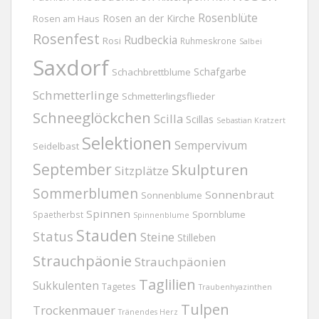
Rosenblüte
Rosen an der Kirche
Rosen am Haus
Rosenfest
Rudbeckia
Rosi
Ruhmeskrone
Salbei
Saxdorf
Schafgarbe
Schachbrettblume
Schmetterlinge
Schmetterlingsflieder
Schneeglöckchen
Scilla
Scillas
Sebastian Kratzert
Selektionen
Sempervivum
Seidelbast
September
Skulpturen
Sitzplätze
Sommerblumen
Sonnenbraut
Sonnenblume
Spinnen
Spornblume
Spaetherbst
Spinnenblume
Stauden
Status
Steine
Stilleben
Strauchpäonie
Strauchpäonien
Taglilien
Sukkulenten
Tagetes
Traubenhyazinthen
Tulpen
Trockenmauer
Tränendes Herz