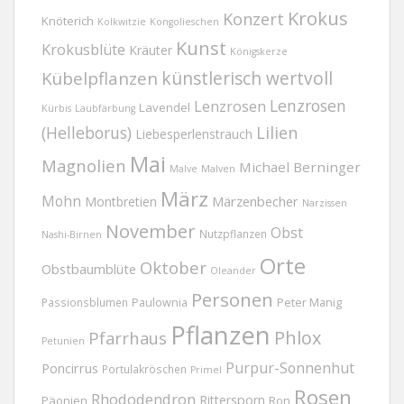
Krokus
Konzert
Knöterich
Kolkwitzie
Kongolieschen
Kunst
Krokusblüte
Kräuter
Königskerze
Kübelpflanzen
künstlerisch wertvoll
Lenzrosen
Lenzrosen
Lavendel
Kürbis
Laubfärbung
(Helleborus)
Lilien
Liebesperlenstrauch
Mai
Magnolien
Michael Berninger
Malve
Malven
März
Mohn
Märzenbecher
Montbretien
Narzissen
November
Obst
Nutzpflanzen
Nashi-Birnen
Orte
Oktober
Obstbaumblüte
Oleander
Personen
Passionsblumen
Paulownia
Peter Manig
Pflanzen
Phlox
Pfarrhaus
Petunien
Purpur-Sonnenhut
Poncirrus
Portulakröschen
Primel
Rosen
Rhododendron
Rittersporn
Päonien
Ron