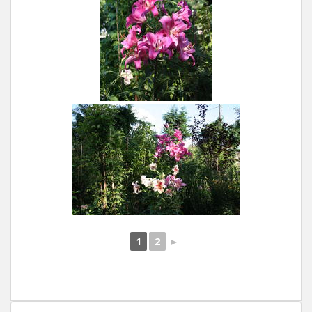
1
2
►