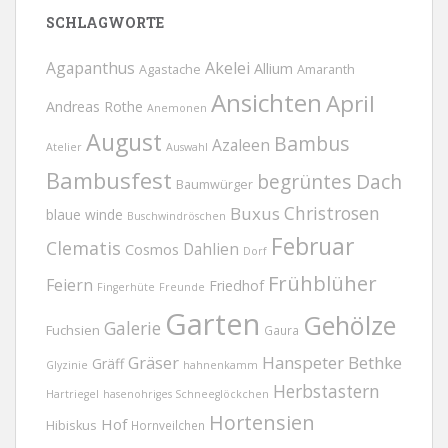
SCHLAGWORTE
Agapanthus
Akelei
Allium
Agastache
Amaranth
Ansichten
April
Andreas Rothe
Anemonen
August
Bambus
Azaleen
Atelier
Auswahl
Bambusfest
begrüntes Dach
Baumwürger
Christrosen
Buxus
blaue winde
Buschwindröschen
Februar
Clematis
Dahlien
Cosmos
Dorf
Frühblüher
Feiern
Friedhof
Fingerhüte
Freunde
Garten
Gehölze
Galerie
Fuchsien
Gaura
Gräser
Hanspeter Bethke
Gräff
Glyzinie
hahnenkamm
Herbstastern
Hartriegel
hasenohriges Schneeglöckchen
Hortensien
Hof
Hibiskus
Hornveilchen