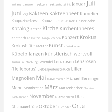
Juli
Januar
Insekten
Indianerbanane
Insektenhotel
Iris
Juni
Kakteen
Kakteenbeet
Kamelien
Jörg
Kappuzinerkresse
Kapuzinerkresse
Karl-Heiner Zahn
Kirche
Katalog
KirchenInneres
Katzen
Krokus
Konzert
Knöterich
Kolkwitzie
Kongolieschen
Kunst
Krokusblüte
Kräuter
Königskerze
Kübelpflanzen
künstlerisch wertvoll
Lenzrosen
Lenzrosen
Lavendel
Kürbis
Laubfärbung
(Helleborus)
Lilien
Liebesperlenstrauch
Mai
Magnolien
Michael Berninger
Malve
Malven
März
Mohn
Märzenbecher
Montbretien
Narzissen
November
Obst
Nutzpflanzen
Nashi-Birnen
Orte
Oktober
Obstbaumblüte
Oleander