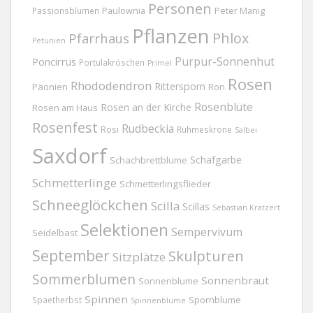
Personen
Passionsblumen
Paulownia
Peter Manig
Pflanzen
Phlox
Pfarrhaus
Petunien
Purpur-Sonnenhut
Poncirrus
Portulakröschen
Primel
Rosen
Rhododendron
Rittersporn
Päonien
Ron
Rosenblüte
Rosen an der Kirche
Rosen am Haus
Rosenfest
Rudbeckia
Rosi
Ruhmeskrone
Salbei
Saxdorf
Schafgarbe
Schachbrettblume
Schmetterlinge
Schmetterlingsflieder
Schneeglöckchen
Scilla
Scillas
Sebastian Kratzert
Selektionen
Sempervivum
Seidelbast
September
Skulpturen
Sitzplätze
Sommerblumen
Sonnenbraut
Sonnenblume
Spinnen
Spornblume
Spaetherbst
Spinnenblume