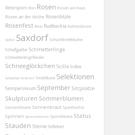
Rosen
Rittersporn
Ron
Rosen am Haus
Rosenblüte
Rosen an der Kirche
Rosenfest
Rudbeckia
Rosi
Ruhmeskrone
Saxdorf
Schachbrettblume
Salbei
Schmetterlinge
Schafgarbe
Schmetterlingsflieder
Schneeglöckchen
Scilla
Scillas
Selektionen
Seidelbast
Sebastian Kratzert
September
Sitzplätze
Sempervivum
Skulpturen
Sommerblumen
Sonnenbraut
Sonnenblume
Spaetherbst
Status
Spinnen
Spornblume
Spinnenblume
Stauden
Steine
Stilleben