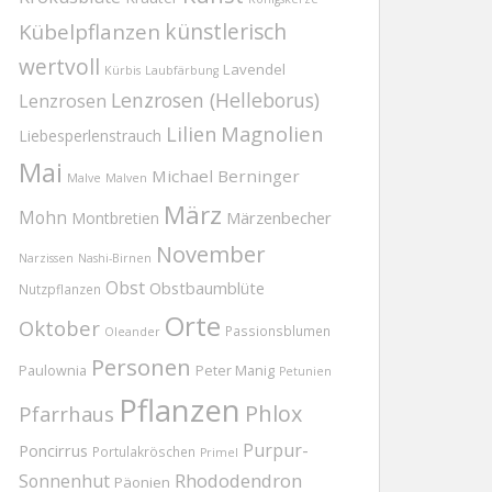
Kübelpflanzen
künstlerisch
wertvoll
Lavendel
Kürbis
Laubfärbung
Lenzrosen (Helleborus)
Lenzrosen
Magnolien
Lilien
Liebesperlenstrauch
Mai
Michael Berninger
Malve
Malven
März
Mohn
Märzenbecher
Montbretien
November
Narzissen
Nashi-Birnen
Obst
Obstbaumblüte
Nutzpflanzen
Orte
Oktober
Passionsblumen
Oleander
Personen
Paulownia
Peter Manig
Petunien
Pflanzen
Phlox
Pfarrhaus
Purpur-
Poncirrus
Portulakröschen
Primel
Rhododendron
Sonnenhut
Päonien