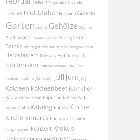
Februar
Feiern
Fingerhüte
Freunde
Frühblüher
Galerie
Friedhof
Fuchsien
Garten
Gehölze
Gaura
Glyzinie
Gräser
Hanspeter
Gräff
hahnenkamm
Bethke
Hartriegel
hasenohriges Schneeglöckchen
Herbstastern
Hof
Hibiskus
Hornveilchen
Hortensien
Insekten
Indianerbanane
Juli
Juni
Januar
Jörg
Insektenhotel
Iris
Kakteen
Kakteenbeet
Kamelien
Kappuzinerkresse
Kapuzinerkresse
Karl-
Kirche
Katalog
Katzen
Heiner Zahn
KirchenInneres
Knöterich
Kolkwitzie
Krokus
Konzert
Kongolieschen
Kunst
Krokusblüte
Kräuter
Königskerze