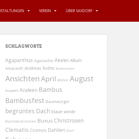
NSTALTUNGEN
VEREIN
ÜBER SAXDORF
SCHLAGWORTE
Agapanthus
Akelei
Allium
Agastache
Andreas Rothe
Amaranth
Anemonen
Ansichten
August
April
Atelier
Bambus
Azaleen
Auswahl
Bambusfest
Baumwürger
begrüntes Dach
blaue winde
Christrosen
Buxus
Buschwindröschen
Clematis
Dahlien
Cosmos
Dorf