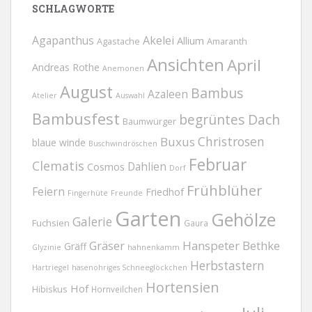
SCHLAGWORTE
Agapanthus
Akelei
Allium
Agastache
Amaranth
Ansichten
April
Andreas Rothe
Anemonen
August
Bambus
Azaleen
Atelier
Auswahl
Bambusfest
begrüntes Dach
Baumwürger
Christrosen
Buxus
blaue winde
Buschwindröschen
Februar
Clematis
Dahlien
Cosmos
Dorf
Frühblüher
Feiern
Friedhof
Fingerhüte
Freunde
Garten
Gehölze
Galerie
Fuchsien
Gaura
Gräser
Hanspeter Bethke
Gräff
Glyzinie
hahnenkamm
Herbstastern
Hartriegel
hasenohriges Schneeglöckchen
Hortensien
Hof
Hibiskus
Hornveilchen