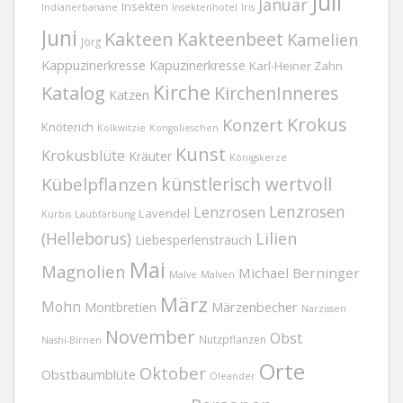
Juli
Januar
Insekten
Indianerbanane
Insektenhotel
Iris
Juni
Kakteen
Kakteenbeet
Kamelien
Jörg
Kappuzinerkresse
Kapuzinerkresse
Karl-Heiner Zahn
Kirche
Katalog
KirchenInneres
Katzen
Krokus
Konzert
Knöterich
Kolkwitzie
Kongolieschen
Kunst
Krokusblüte
Kräuter
Königskerze
Kübelpflanzen
künstlerisch wertvoll
Lenzrosen
Lenzrosen
Lavendel
Kürbis
Laubfärbung
(Helleborus)
Lilien
Liebesperlenstrauch
Mai
Magnolien
Michael Berninger
Malve
Malven
März
Mohn
Märzenbecher
Montbretien
Narzissen
November
Obst
Nutzpflanzen
Nashi-Birnen
Orte
Oktober
Obstbaumblüte
Oleander