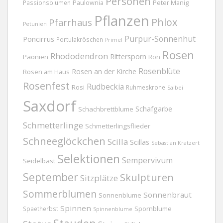
Personen
Passionsblumen
Paulownia
Peter Manig
Pflanzen
Phlox
Pfarrhaus
Petunien
Purpur-Sonnenhut
Poncirrus
Portulakröschen
Primel
Rosen
Rhododendron
Rittersporn
Päonien
Ron
Rosenblüte
Rosen an der Kirche
Rosen am Haus
Rosenfest
Rudbeckia
Rosi
Ruhmeskrone
Salbei
Saxdorf
Schafgarbe
Schachbrettblume
Schmetterlinge
Schmetterlingsflieder
Schneeglöckchen
Scilla
Scillas
Sebastian Kratzert
Selektionen
Sempervivum
Seidelbast
September
Skulpturen
Sitzplätze
Sommerblumen
Sonnenbraut
Sonnenblume
Spinnen
Spornblume
Spaetherbst
Spinnenblume