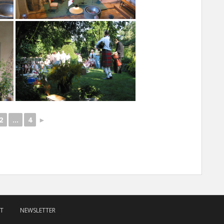
2
...
4
►
T
NEWSLETTER