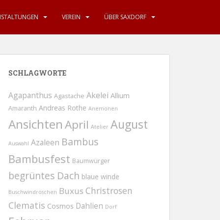
NSTALTUNGEN
VEREIN
ÜBER SAXDORF
SCHLAGWORTE
Agapanthus
Akelei
Allium
Agastache
Andreas Rothe
Amaranth
Anemonen
Ansichten
August
April
Atelier
Bambus
Azaleen
Auswahl
Bambusfest
Baumwürger
begrüntes Dach
blaue winde
Christrosen
Buxus
Buschwindröschen
Clematis
Dahlien
Cosmos
Dorf