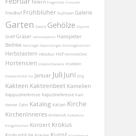
Februar
Feiern
Fingerhüte
Freunde
Frühblüher
Galerie
Friedhof
Fuchsien
Garten
Gehölze
Gaura
Glyzinie
Gräser
Hanspeter
Gräff
hahnenkamm
Bethke
Hartriegel
hasenohriges Schneeglöckchen
Herbstastern
Hof
Hibiskus
Hornveilchen
Hortensien
Insekten
Indianerbanane
Juli
Juni
Januar
Jörg
Insektenhotel
Iris
Kakteen
Kakteenbeet
Kamelien
Kappuzinerkresse
Kapuzinerkresse
Karl-
Kirche
Katalog
Katzen
Heiner Zahn
KirchenInneres
Knöterich
Kolkwitzie
Krokus
Konzert
Kongolieschen
Kunst
Krokusblüte
Kräuter
Königskerze