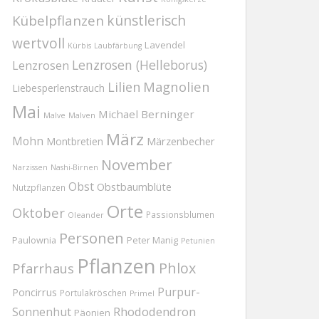
Kübelpflanzen
künstlerisch
wertvoll
Lavendel
Kürbis
Laubfärbung
Lenzrosen (Helleborus)
Lenzrosen
Magnolien
Lilien
Liebesperlenstrauch
Mai
Michael Berninger
Malve
Malven
März
Mohn
Märzenbecher
Montbretien
November
Narzissen
Nashi-Birnen
Obst
Obstbaumblüte
Nutzpflanzen
Orte
Oktober
Passionsblumen
Oleander
Personen
Paulownia
Peter Manig
Petunien
Pflanzen
Phlox
Pfarrhaus
Purpur-
Poncirrus
Portulakröschen
Primel
Rhododendron
Sonnenhut
Päonien