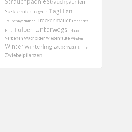
Strauchpäonie
Strauchpäonien
Taglilien
Sukkulenten
Tagetes
Trockenmauer
Traubenhyazinthen
Tränendes
Tulpen
Unterwegs
Herz
Urlaub
Verbenen
Wacholder
Wiesenraute
Winden
Winter
Winterling
Zaubernuss
Zinnien
Zwiebelpflanzen