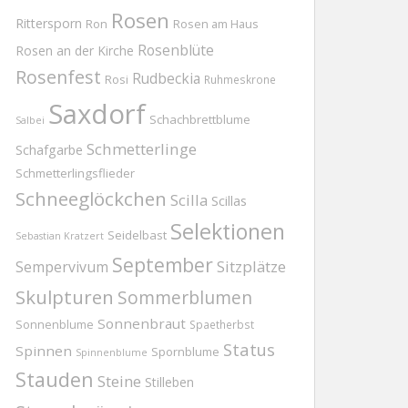
Rosen
Rittersporn
Ron
Rosen am Haus
Rosenblüte
Rosen an der Kirche
Rosenfest
Rudbeckia
Rosi
Ruhmeskrone
Saxdorf
Schachbrettblume
Salbei
Schmetterlinge
Schafgarbe
Schmetterlingsflieder
Schneeglöckchen
Scilla
Scillas
Selektionen
Seidelbast
Sebastian Kratzert
September
Sitzplätze
Sempervivum
Skulpturen
Sommerblumen
Sonnenbraut
Sonnenblume
Spaetherbst
Status
Spinnen
Spornblume
Spinnenblume
Stauden
Steine
Stilleben