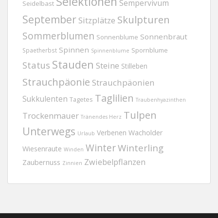
Selektionen
Sempervivum
Seidelbast
September
Skulpturen
Sitzplätze
Sommerblumen
Sonnenbraut
Sonnenblume
Spinnen
Spornblume
Spaetherbst
Spinnenblume
Stauden
Status
Steine
Stilleben
Strauchpäonie
Strauchpäonien
Taglilien
Sukkulenten
Tagetes
Traubenhyazinthen
Tulpen
Trockenmauer
Tränendes Herz
Unterwegs
Verbenen
Wacholder
Urlaub
Winter
Winterling
Wiesenraute
Winden
Zwiebelpflanzen
Zaubernuss
Zinnien