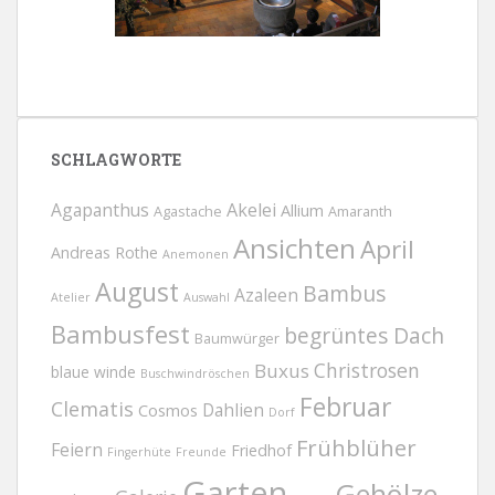
SCHLAGWORTE
Agapanthus
Akelei
Allium
Agastache
Amaranth
Ansichten
April
Andreas Rothe
Anemonen
August
Bambus
Azaleen
Atelier
Auswahl
Bambusfest
begrüntes Dach
Baumwürger
Christrosen
Buxus
blaue winde
Buschwindröschen
Februar
Clematis
Dahlien
Cosmos
Dorf
Frühblüher
Feiern
Friedhof
Fingerhüte
Freunde
Garten
Gehölze