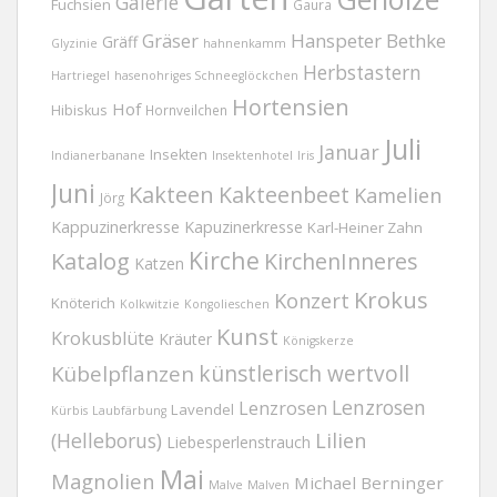
Galerie
Fuchsien
Gaura
Gräser
Hanspeter Bethke
Gräff
Glyzinie
hahnenkamm
Herbstastern
Hartriegel
hasenohriges Schneeglöckchen
Hortensien
Hof
Hibiskus
Hornveilchen
Juli
Januar
Insekten
Indianerbanane
Insektenhotel
Iris
Juni
Kakteen
Kakteenbeet
Kamelien
Jörg
Kappuzinerkresse
Kapuzinerkresse
Karl-Heiner Zahn
Kirche
Katalog
KirchenInneres
Katzen
Krokus
Konzert
Knöterich
Kolkwitzie
Kongolieschen
Kunst
Krokusblüte
Kräuter
Königskerze
Kübelpflanzen
künstlerisch wertvoll
Lenzrosen
Lenzrosen
Lavendel
Kürbis
Laubfärbung
(Helleborus)
Lilien
Liebesperlenstrauch
Mai
Magnolien
Michael Berninger
Malve
Malven