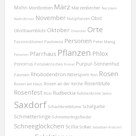
März
Mohn
Märzenbecher
Montbretien
Narzissen
November
Obst
Nutzpflanzen
Nashi-Birnen
Orte
Oktober
Obstbaumblüte
Oleander
Personen
Passionsblumen
Paulownia
Peter Manig
Pflanzen
Phlox
Pfarrhaus
Petunien
Purpur-Sonnenhut
Poncirrus
Portulakröschen
Primel
Rosen
Rhododendron
Rittersporn
Päonien
Ron
Rosenblüte
Rosen an der Kirche
Rosen am Haus
Rosenfest
Rudbeckia
Rosi
Ruhmeskrone
Salbei
Saxdorf
Schafgarbe
Schachbrettblume
Schmetterlinge
Schmetterlingsflieder
Schneeglöckchen
Scilla
Scillas
Sebastian Kratzert