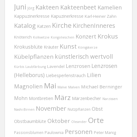
Juni
Kakteen
Kakteenbeet
Kamelien
Jörg
Kappuzinerkresse
Kapuzinerkresse
Karl-Heiner Zahn
Kirche
Katalog
KirchenInneres
Katzen
Krokus
Konzert
Knöterich
Kolkwitzie
Kongolieschen
Kunst
Krokusblüte
Kräuter
Königskerze
Kübelpflanzen
künstlerisch wertvoll
Lenzrosen
Lenzrosen
Lavendel
Kürbis
Laubfärbung
(Helleborus)
Lilien
Liebesperlenstrauch
Mai
Magnolien
Michael Berninger
Malve
Malven
März
Mohn
Märzenbecher
Montbretien
Narzissen
November
Obst
Nutzpflanzen
Nashi-Birnen
Orte
Oktober
Obstbaumblüte
Oleander
Personen
Passionsblumen
Paulownia
Peter Manig