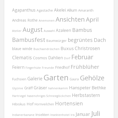
Agapanthus
Akelei
Allium
Agastache
Amaranth
Ansichten
April
Andreas Rothe
Anemonen
August
Bambus
Azaleen
Atelier
Auswahl
Bambusfest
begrüntes Dach
Baumwürger
Christrosen
Buxus
blaue winde
Buschwindröschen
Februar
Clematis
Dahlien
Cosmos
Dorf
Frühblüher
Feiern
Friedhof
Fingerhüte
Freunde
Garten
Gehölze
Galerie
Fuchsien
Gaura
Gräser
Hanspeter Bethke
Gräff
Glyzinie
hahnenkamm
Herbstastern
Hartriegel
hasenohriges Schneeglöckchen
Hortensien
Hof
Hibiskus
Hornveilchen
Juli
Januar
Insekten
Indianerbanane
Insektenhotel
Iris