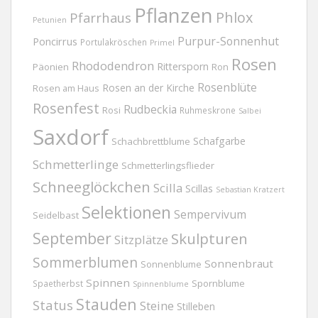
Pflanzen
Phlox
Pfarrhaus
Petunien
Purpur-Sonnenhut
Poncirrus
Portulakröschen
Primel
Rosen
Rhododendron
Rittersporn
Päonien
Ron
Rosenblüte
Rosen an der Kirche
Rosen am Haus
Rosenfest
Rudbeckia
Rosi
Ruhmeskrone
Salbei
Saxdorf
Schafgarbe
Schachbrettblume
Schmetterlinge
Schmetterlingsflieder
Schneeglöckchen
Scilla
Scillas
Sebastian Kratzert
Selektionen
Sempervivum
Seidelbast
September
Skulpturen
Sitzplätze
Sommerblumen
Sonnenbraut
Sonnenblume
Spinnen
Spornblume
Spaetherbst
Spinnenblume
Stauden
Status
Steine
Stilleben