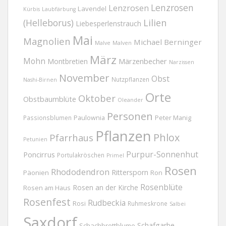
Lenzrosen
Lenzrosen
Lavendel
Kürbis
Laubfärbung
(Helleborus)
Lilien
Liebesperlenstrauch
Mai
Magnolien
Michael Berninger
Malve
Malven
März
Mohn
Märzenbecher
Montbretien
Narzissen
November
Obst
Nutzpflanzen
Nashi-Birnen
Orte
Oktober
Obstbaumblüte
Oleander
Personen
Passionsblumen
Paulownia
Peter Manig
Pflanzen
Phlox
Pfarrhaus
Petunien
Purpur-Sonnenhut
Poncirrus
Portulakröschen
Primel
Rosen
Rhododendron
Rittersporn
Päonien
Ron
Rosenblüte
Rosen an der Kirche
Rosen am Haus
Rosenfest
Rudbeckia
Rosi
Ruhmeskrone
Salbei
Saxdorf
Schafgarbe
Schachbrettblume