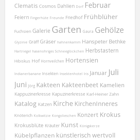
Februar
Clematis
Dahlien
Cosmos
Dorf
Frühblüher
Feiern
Friedhof
Fingerhüte
Freunde
Garten
Gehölze
Galerie
Fuchsien
Gaura
Gräser
Hanspeter Bethke
Gräff
Glyzinie
hahnenkamm
Herbstastern
Hartriegel
hasenohriges Schneeglöckchen
Hortensien
Hof
Hibiskus
Hornveilchen
Juli
Januar
Insekten
Indianerbanane
Insektenhotel
Iris
Juni
Kakteen
Kakteenbeet
Kamelien
Jörg
Kappuzinerkresse
Kapuzinerkresse
Karl-Heiner Zahn
Kirche
Katalog
KirchenInneres
Katzen
Krokus
Konzert
Knöterich
Kolkwitzie
Kongolieschen
Kunst
Krokusblüte
Kräuter
Königskerze
Kübelpflanzen
künstlerisch wertvoll