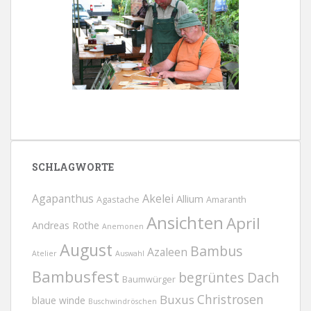
SCHLAGWORTE
Agapanthus
Akelei
Allium
Agastache
Amaranth
Ansichten
April
Andreas Rothe
Anemonen
August
Bambus
Azaleen
Atelier
Auswahl
Bambusfest
begrüntes Dach
Baumwürger
Christrosen
Buxus
blaue winde
Buschwindröschen