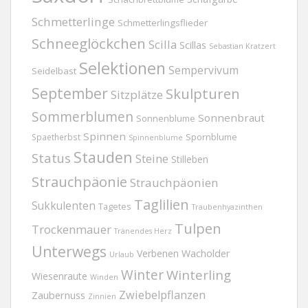
Schmetterlinge
Schmetterlingsflieder
Schneeglöckchen
Scilla
Scillas
Sebastian Kratzert
Selektionen
Sempervivum
Seidelbast
September
Skulpturen
Sitzplätze
Sommerblumen
Sonnenbraut
Sonnenblume
Spinnen
Spornblume
Spaetherbst
Spinnenblume
Stauden
Status
Steine
Stilleben
Strauchpäonie
Strauchpäonien
Taglilien
Sukkulenten
Tagetes
Traubenhyazinthen
Tulpen
Trockenmauer
Tränendes Herz
Unterwegs
Verbenen
Wacholder
Urlaub
Winter
Winterling
Wiesenraute
Winden
Zwiebelpflanzen
Zaubernuss
Zinnien