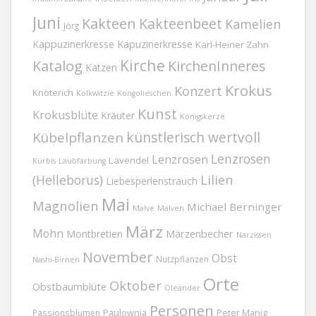
Juni
Kakteen
Kakteenbeet
Kamelien
Jörg
Kappuzinerkresse
Kapuzinerkresse
Karl-Heiner Zahn
Kirche
Katalog
KirchenInneres
Katzen
Krokus
Konzert
Knöterich
Kolkwitzie
Kongolieschen
Kunst
Krokusblüte
Kräuter
Königskerze
Kübelpflanzen
künstlerisch wertvoll
Lenzrosen
Lenzrosen
Lavendel
Kürbis
Laubfärbung
(Helleborus)
Lilien
Liebesperlenstrauch
Mai
Magnolien
Michael Berninger
Malve
Malven
März
Mohn
Märzenbecher
Montbretien
Narzissen
November
Obst
Nutzpflanzen
Nashi-Birnen
Orte
Oktober
Obstbaumblüte
Oleander
Personen
Passionsblumen
Paulownia
Peter Manig