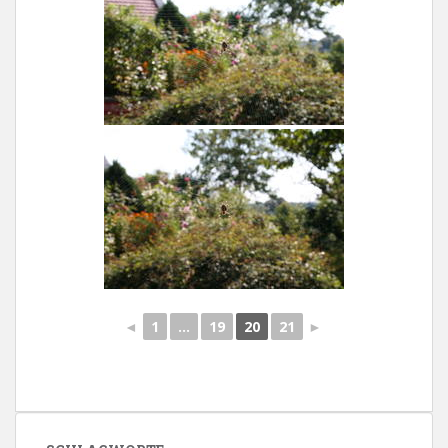
◄
1
...
19
20
21
►