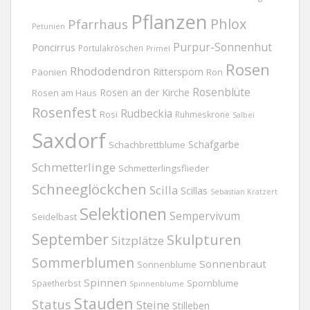
Pflanzen
Phlox
Pfarrhaus
Petunien
Purpur-Sonnenhut
Poncirrus
Portulakröschen
Primel
Rosen
Rhododendron
Rittersporn
Päonien
Ron
Rosenblüte
Rosen an der Kirche
Rosen am Haus
Rosenfest
Rudbeckia
Rosi
Ruhmeskrone
Salbei
Saxdorf
Schafgarbe
Schachbrettblume
Schmetterlinge
Schmetterlingsflieder
Schneeglöckchen
Scilla
Scillas
Sebastian Kratzert
Selektionen
Sempervivum
Seidelbast
September
Skulpturen
Sitzplätze
Sommerblumen
Sonnenbraut
Sonnenblume
Spinnen
Spornblume
Spaetherbst
Spinnenblume
Stauden
Status
Steine
Stilleben