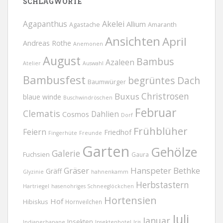
SCHLAGWORTE
Agapanthus
Akelei
Allium
Agastache
Amaranth
Ansichten
April
Andreas Rothe
Anemonen
August
Bambus
Azaleen
Atelier
Auswahl
Bambusfest
begrüntes Dach
Baumwürger
Christrosen
Buxus
blaue winde
Buschwindröschen
Februar
Clematis
Dahlien
Cosmos
Dorf
Frühblüher
Feiern
Friedhof
Fingerhüte
Freunde
Garten
Gehölze
Galerie
Fuchsien
Gaura
Gräser
Hanspeter Bethke
Gräff
Glyzinie
hahnenkamm
Herbstastern
Hartriegel
hasenohriges Schneeglöckchen
Hortensien
Hof
Hibiskus
Hornveilchen
Juli
Januar
Insekten
Indianerbanane
Insektenhotel
Iris