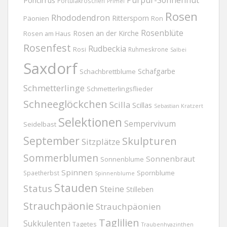
Purpur-Sonnenhut
Poncirrus
Portulakröschen
Primel
Rosen
Rhododendron
Rittersporn
Päonien
Ron
Rosenblüte
Rosen an der Kirche
Rosen am Haus
Rosenfest
Rudbeckia
Rosi
Ruhmeskrone
Salbei
Saxdorf
Schafgarbe
Schachbrettblume
Schmetterlinge
Schmetterlingsflieder
Schneeglöckchen
Scilla
Scillas
Sebastian Kratzert
Selektionen
Sempervivum
Seidelbast
September
Skulpturen
Sitzplätze
Sommerblumen
Sonnenbraut
Sonnenblume
Spinnen
Spornblume
Spaetherbst
Spinnenblume
Stauden
Status
Steine
Stilleben
Strauchpäonie
Strauchpäonien
Taglilien
Sukkulenten
Tagetes
Traubenhyazinthen