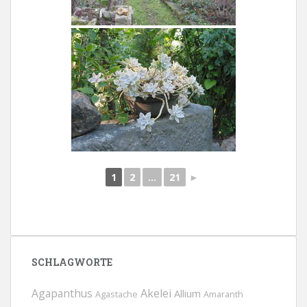
1
2
...
21
►
SCHLAGWORTE
Agapanthus
Akelei
Allium
Agastache
Amaranth