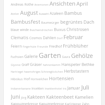
Ansichten
April
Andreas Rothe
Anemonen
August
Bambus
Azaleen
Atelier
Auswahl
Bambusfest
begrüntes Dach
Baumwürger
Christrosen
Buxus
blaue winde
Buschwindröschen
Februar
Clematis
Dahlien
Cosmos
Dorf
Frühblüher
Feiern
Friedhof
Fingerhüte
Freunde
Garten
Gehölze
Galerie
Fuchsien
Gaura
Gräser
Hanspeter Bethke
Gräff
Glyzinie
hahnenkamm
Herbstastern
Hartriegel
hasenohriges Schneeglöckchen
Hortensien
Hof
Hibiskus
Hornveilchen
Juli
Januar
Insekten
Indianerbanane
Insektenhotel
Iris
Juni
Kakteen
Kakteenbeet
Kamelien
Jörg
Kappuzinerkresse
Kapuzinerkresse
Karl-Heiner Zahn