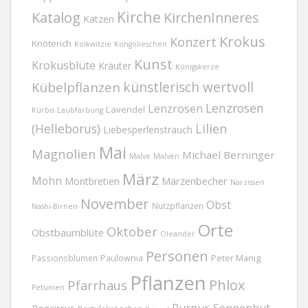
Kirche
Katalog
KirchenInneres
Katzen
Krokus
Konzert
Knöterich
Kolkwitzie
Kongolieschen
Kunst
Krokusblüte
Kräuter
Königskerze
Kübelpflanzen
künstlerisch wertvoll
Lenzrosen
Lenzrosen
Lavendel
Kürbis
Laubfärbung
(Helleborus)
Lilien
Liebesperlenstrauch
Mai
Magnolien
Michael Berninger
Malve
Malven
März
Mohn
Märzenbecher
Montbretien
Narzissen
November
Obst
Nutzpflanzen
Nashi-Birnen
Orte
Oktober
Obstbaumblüte
Oleander
Personen
Passionsblumen
Paulownia
Peter Manig
Pflanzen
Phlox
Pfarrhaus
Petunien