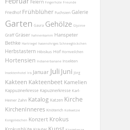
Februar
Feiern
Fingerhüte
Freunde
Frühblüher
Galerie
Friedhof
Fuchsien
Garten
Gehölze
Gaura
Glyzinie
Gräser
Hanspeter
Gräff
hahnenkamm
Bethke
Hartriegel
hasenohriges Schneeglöckchen
Herbstastern
Hof
Hibiskus
Hornveilchen
Hortensien
Insekten
Indianerbanane
Juli
Juni
Januar
Jörg
Insektenhotel
Iris
Kakteen
Kakteenbeet
Kamelien
Kappuzinerkresse
Kapuzinerkresse
Karl-
Kirche
Katalog
Katzen
Heiner Zahn
KirchenInneres
Knöterich
Kolkwitzie
Krokus
Konzert
Kongolieschen
Kunst
Krokusblüte
Kräuter
Königskerze