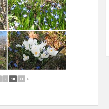
9
10
11
►