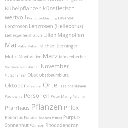
Kübelpflanzen
künstlerisch
wertvoll
Lavendel
Kürbis
Laubfärbung
Lenzrosen (Helleborus)
Lenzrosen
Magnolien
Lilien
Liebesperlenstrauch
Mai
Michael Berninger
Malve
Malven
März
Mohn
Märzenbecher
Montbretien
November
Narzissen
Nashi-Birnen
Obst
Obstbaumblüte
Nutzpflanzen
Orte
Oktober
Passionsblumen
Oleander
Personen
Paulownia
Peter Manig
Petunien
Pflanzen
Phlox
Pfarrhaus
Purpur-
Poncirrus
Portulakröschen
Primel
Rhododendron
Sonnenhut
Päonien