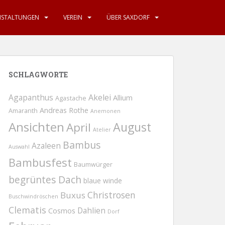
NSTALTUNGEN
VEREIN
ÜBER SAXDORF
SCHLAGWORTE
Agapanthus
Akelei
Allium
Agastache
Andreas Rothe
Amaranth
Anemonen
Ansichten
August
April
Atelier
Bambus
Azaleen
Auswahl
Bambusfest
Baumwürger
begrüntes Dach
blaue winde
Christrosen
Buxus
Buschwindröschen
Clematis
Dahlien
Cosmos
Dorf