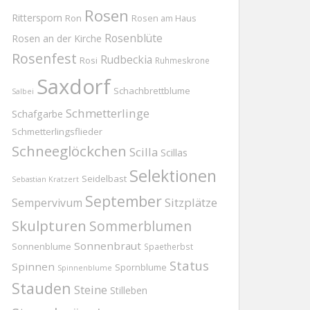
Rosen
Rittersporn
Ron
Rosen am Haus
Rosenblüte
Rosen an der Kirche
Rosenfest
Rudbeckia
Rosi
Ruhmeskrone
Saxdorf
Schachbrettblume
Salbei
Schmetterlinge
Schafgarbe
Schmetterlingsflieder
Schneeglöckchen
Scilla
Scillas
Selektionen
Seidelbast
Sebastian Kratzert
September
Sitzplätze
Sempervivum
Skulpturen
Sommerblumen
Sonnenbraut
Sonnenblume
Spaetherbst
Status
Spinnen
Spornblume
Spinnenblume
Stauden
Steine
Stilleben