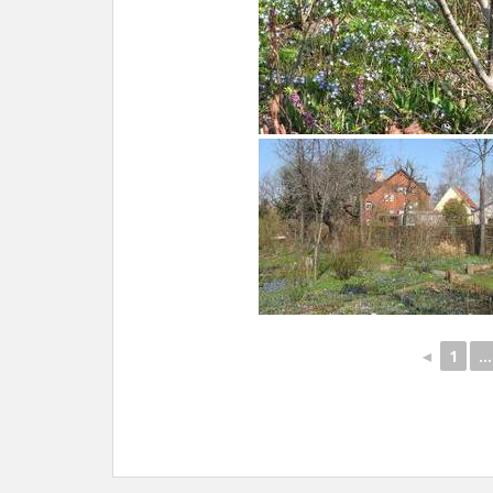
◄
1
...