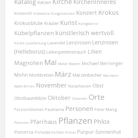
Kirche
Katalog
KirchenInneres
Katzen
Krokus
Konzert
Knöterich
Kolkwitzie
Kongolieschen
Kunst
Krokusblüte
Kräuter
Königskerze
Kübelpflanzen
künstlerisch wertvoll
Lenzrosen
Lenzrosen
Lavendel
Kürbis
Laubfärbung
(Helleborus)
Lilien
Liebesperlenstrauch
Mai
Magnolien
Michael Berninger
Malve
Malven
März
Mohn
Märzenbecher
Montbretien
Narzissen
November
Obst
Nutzpflanzen
Nashi-Birnen
Orte
Oktober
Obstbaumblüte
Oleander
Personen
Passionsblumen
Paulownia
Peter Manig
Pflanzen
Phlox
Pfarrhaus
Petunien
Purpur-Sonnenhut
Poncirrus
Portulakröschen
Primel