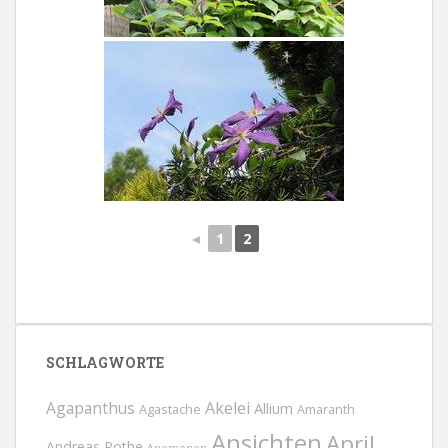
◄
1
2
SCHLAGWORTE
Agapanthus
Akelei
Allium
Agastache
Amaranth
Ansichten
April
Andreas Rothe