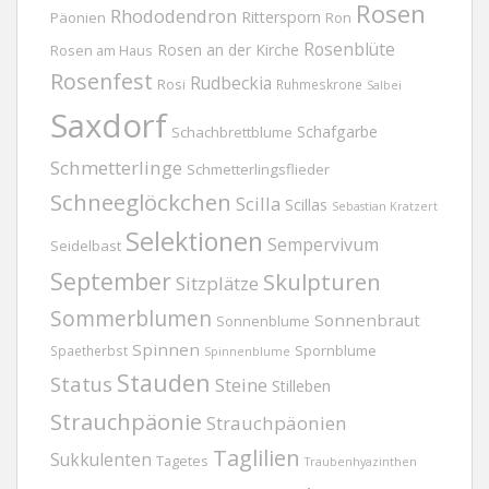
Rosen
Rhododendron
Rittersporn
Päonien
Ron
Rosenblüte
Rosen an der Kirche
Rosen am Haus
Rosenfest
Rudbeckia
Rosi
Ruhmeskrone
Salbei
Saxdorf
Schafgarbe
Schachbrettblume
Schmetterlinge
Schmetterlingsflieder
Schneeglöckchen
Scilla
Scillas
Sebastian Kratzert
Selektionen
Sempervivum
Seidelbast
September
Skulpturen
Sitzplätze
Sommerblumen
Sonnenbraut
Sonnenblume
Spinnen
Spornblume
Spaetherbst
Spinnenblume
Stauden
Status
Steine
Stilleben
Strauchpäonie
Strauchpäonien
Taglilien
Sukkulenten
Tagetes
Traubenhyazinthen