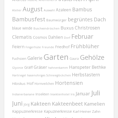
Anemonen
August
Bambus
Azaleen
Atelier
Auswahl
Bambusfest
begrüntes Dach
Baumwürger
Christrosen
Buxus
blaue winde
Buschwindröschen
Februar
Clematis
Dahlien
Cosmos
Dorf
Frühblüher
Feiern
Friedhof
Fingerhüte
Freunde
Garten
Gehölze
Galerie
Fuchsien
Gaura
Gräser
Hanspeter Bethke
Gräff
Glyzinie
hahnenkamm
Herbstastern
Hartriegel
hasenohriges Schneeglöckchen
Hortensien
Hof
Hibiskus
Hornveilchen
Juli
Januar
Insekten
Indianerbanane
Insektenhotel
Iris
Juni
Kakteen
Kakteenbeet
Kamelien
Jörg
Kappuzinerkresse
Kapuzinerkresse
Karl-Heiner Zahn