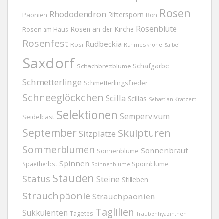
Rosen
Rhododendron
Rittersporn
Päonien
Ron
Rosenblüte
Rosen an der Kirche
Rosen am Haus
Rosenfest
Rudbeckia
Rosi
Ruhmeskrone
Salbei
Saxdorf
Schafgarbe
Schachbrettblume
Schmetterlinge
Schmetterlingsflieder
Schneeglöckchen
Scilla
Scillas
Sebastian Kratzert
Selektionen
Sempervivum
Seidelbast
September
Skulpturen
Sitzplätze
Sommerblumen
Sonnenbraut
Sonnenblume
Spinnen
Spornblume
Spaetherbst
Spinnenblume
Stauden
Status
Steine
Stilleben
Strauchpäonie
Strauchpäonien
Taglilien
Sukkulenten
Tagetes
Traubenhyazinthen