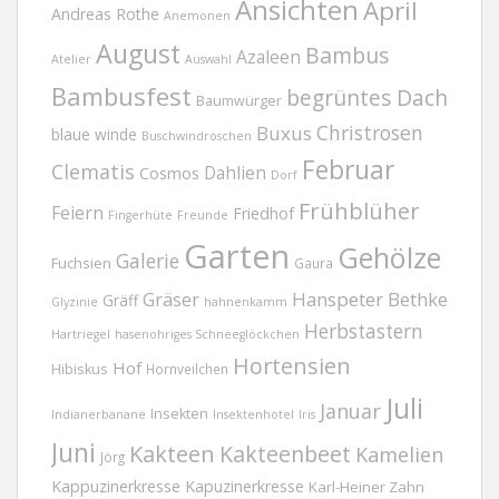
Ansichten
April
Andreas Rothe
Anemonen
August
Bambus
Azaleen
Atelier
Auswahl
Bambusfest
begrüntes Dach
Baumwürger
Christrosen
Buxus
blaue winde
Buschwindröschen
Februar
Clematis
Dahlien
Cosmos
Dorf
Frühblüher
Feiern
Friedhof
Fingerhüte
Freunde
Garten
Gehölze
Galerie
Fuchsien
Gaura
Gräser
Hanspeter Bethke
Gräff
Glyzinie
hahnenkamm
Herbstastern
Hartriegel
hasenohriges Schneeglöckchen
Hortensien
Hof
Hibiskus
Hornveilchen
Juli
Januar
Insekten
Indianerbanane
Insektenhotel
Iris
Juni
Kakteen
Kakteenbeet
Kamelien
Jörg
Kappuzinerkresse
Kapuzinerkresse
Karl-Heiner Zahn