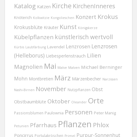
Kirche
Katalog
KirchenInneres
Katzen
Krokus
Konzert
Knöterich
Kolkwitzie
Kongolieschen
Kunst
Krokusblüte
Kräuter
Königskerze
Kübelpflanzen
künstlerisch wertvoll
Lenzrosen
Lenzrosen
Lavendel
Kürbis
Laubfärbung
(Helleborus)
Lilien
Liebesperlenstrauch
Mai
Magnolien
Michael Berninger
Malve
Malven
März
Mohn
Märzenbecher
Montbretien
Narzissen
November
Obst
Nutzpflanzen
Nashi-Birnen
Orte
Oktober
Obstbaumblüte
Oleander
Personen
Passionsblumen
Paulownia
Peter Manig
Pflanzen
Phlox
Pfarrhaus
Petunien
Purpur-Sonnenhut
Poncirrus
Portulakröschen
Primel