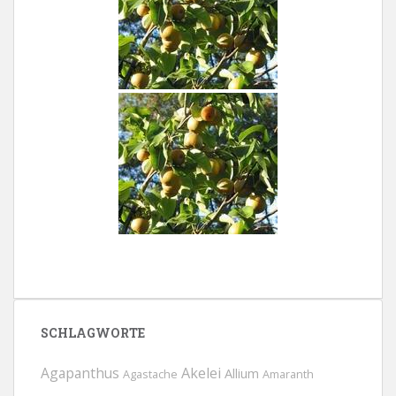
SCHLAGWORTE
Agapanthus
Akelei
Allium
Agastache
Amaranth