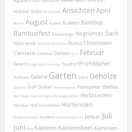
Agapanthus
Akelei
Allium
Agastache
Amaranth
Ansichten
April
Andreas Rothe
Anemonen
August
Bambus
Azaleen
Atelier
Auswahl
Bambusfest
begrüntes Dach
Baumwürger
Christrosen
Buxus
blaue winde
Buschwindröschen
Februar
Clematis
Dahlien
Cosmos
Dorf
Frühblüher
Feiern
Friedhof
Fingerhüte
Freunde
Garten
Gehölze
Galerie
Fuchsien
Gaura
Gräser
Hanspeter Bethke
Gräff
Glyzinie
hahnenkamm
Herbstastern
Hartriegel
hasenohriges Schneeglöckchen
Hortensien
Hof
Hibiskus
Hornveilchen
Juli
Januar
Insekten
Indianerbanane
Insektenhotel
Iris
Juni
Kakteen
Kakteenbeet
Kamelien
Jörg