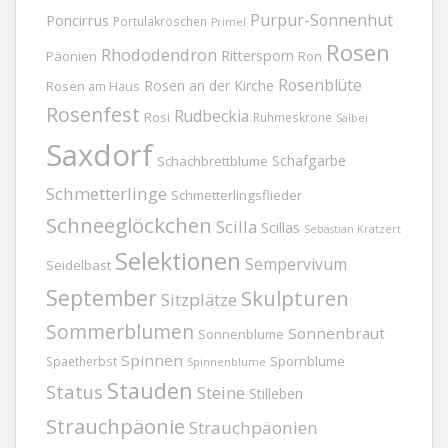
Purpur-Sonnenhut
Poncirrus
Portulakröschen
Primel
Rosen
Rhododendron
Rittersporn
Päonien
Ron
Rosenblüte
Rosen an der Kirche
Rosen am Haus
Rosenfest
Rudbeckia
Rosi
Ruhmeskrone
Salbei
Saxdorf
Schafgarbe
Schachbrettblume
Schmetterlinge
Schmetterlingsflieder
Schneeglöckchen
Scilla
Scillas
Sebastian Kratzert
Selektionen
Sempervivum
Seidelbast
September
Skulpturen
Sitzplätze
Sommerblumen
Sonnenbraut
Sonnenblume
Spinnen
Spornblume
Spaetherbst
Spinnenblume
Stauden
Status
Steine
Stilleben
Strauchpäonie
Strauchpäonien