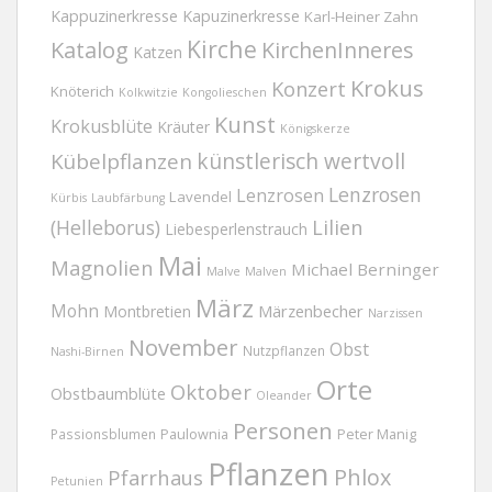
Kappuzinerkresse
Kapuzinerkresse
Karl-Heiner Zahn
Kirche
Katalog
KirchenInneres
Katzen
Krokus
Konzert
Knöterich
Kolkwitzie
Kongolieschen
Kunst
Krokusblüte
Kräuter
Königskerze
Kübelpflanzen
künstlerisch wertvoll
Lenzrosen
Lenzrosen
Lavendel
Kürbis
Laubfärbung
(Helleborus)
Lilien
Liebesperlenstrauch
Mai
Magnolien
Michael Berninger
Malve
Malven
März
Mohn
Märzenbecher
Montbretien
Narzissen
November
Obst
Nutzpflanzen
Nashi-Birnen
Orte
Oktober
Obstbaumblüte
Oleander
Personen
Passionsblumen
Paulownia
Peter Manig
Pflanzen
Phlox
Pfarrhaus
Petunien