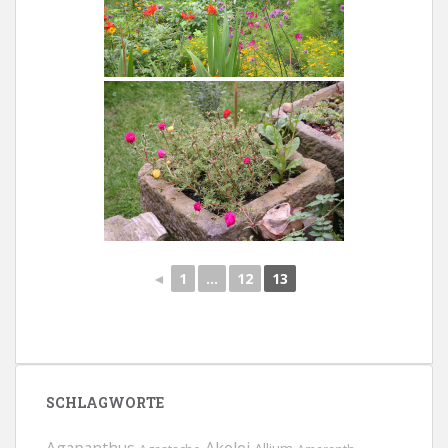
◄
1
...
12
13
SCHLAGWORTE